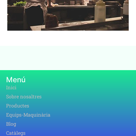
Menú
Inici
Sobre nosaltres
Productes
Equips-Maquinària
Blog
Catàlegs