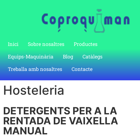
Inici
Sobre nosaltres
Productes
Equips-Maquinària
Blog
Catàlegs
Treballa amb nosaltres
Contacte
Hosteleria
DETERGENTS PER A LA
RENTADA DE VAIXELLA
MANUAL