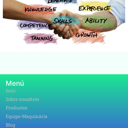
Menú
Inici
Sobre nosaltres
Productes
Equips-Maquinària
Blog