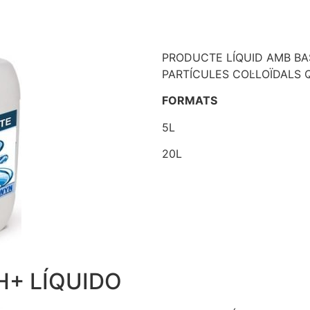
PRODUCTE LÍQUID AMB BAS
PARTÍCULES COL·LOÏDALS
FORMATS
5L
20L
H+ LÍQUIDO