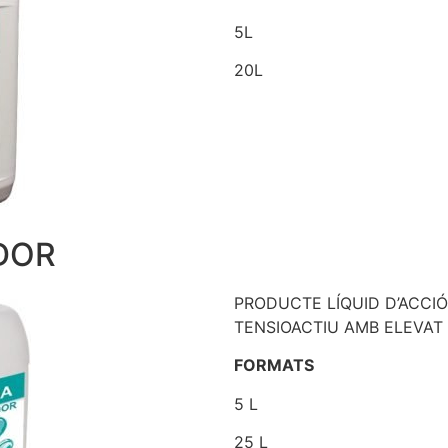
5L
20L
DOR
PRODUCTE LÍQUID D’ACCI
TENSIOACTIU AMB ELEVAT 
FORMATS
5 L
25 L